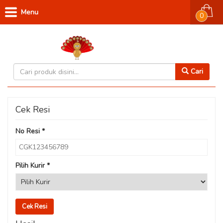
Menu
0
Cari
Cek Resi
No Resi
*
Pilih Kurir
*
Cek Resi