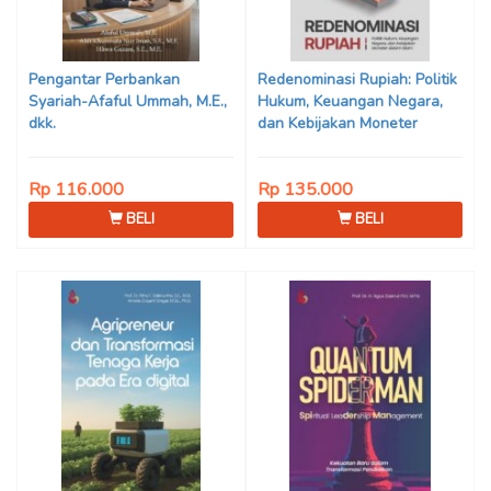
Pengantar Perbankan
Redenominasi Rupiah: Politik
Syariah-Afaful Ummah, M.E.,
Hukum, Keuangan Negara,
dkk.
dan Kebijakan Moneter
dalam Islam Karya IProf. Dr.
Iffatin Nur, M.Ag. & Dr. Reni
Rp 116.000
Rp 135.000
Dwi Puspitasari, M.Sy.
BELI
BELI