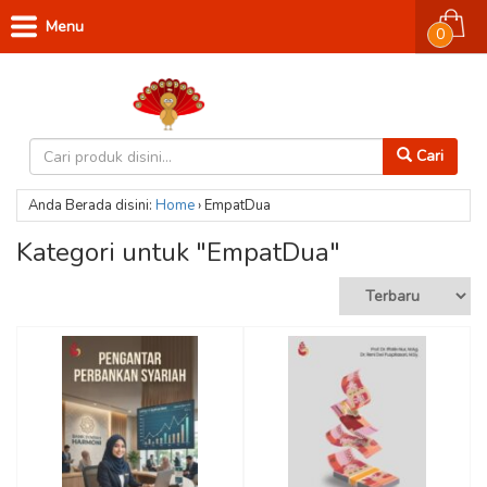
Menu
0
Cari
Anda Berada disini:
Home
›
EmpatDua
Kategori untuk "EmpatDua"