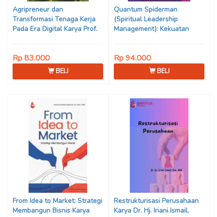
Agripreneur dan
Quantum Spiderman
Transformasi Tenaga Kerja
(Spiritual Leadership
Pada Era Digital Karya Prof.
Management): Kekuatan
Dr. Ritha F. Dalimunthe, S.E.,
Baru dalam Transformasi
M.Si. & Ameilia Zuliyanti
Pendidikan Karya Prof. Dr. H.
Rp 83.000
Rp 94.000
Siregar, S.Si., M.Sc., Ph.D.
Agus Zaenul Fitri, M.Pd.
BELI
BELI
From Idea to Market: Strategi
Restrukturisasi Perusahaan
Membangun Bisnis Karya
Karya Dr. Hj. Iriani Ismail,