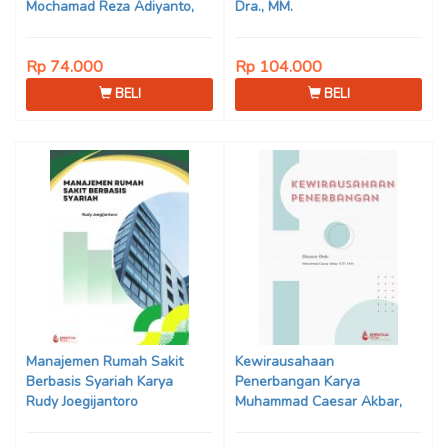
Mochamad Reza Adiyanto,
Dra., MM.
S.P., M.M., CFRM.
Rp 74.000
Rp 104.000
BELI
BELI
Manajemen Rumah Sakit
Kewirausahaan
Berbasis Syariah Karya
Penerbangan Karya
Rudy Joegijantoro
Muhammad Caesar Akbar,
S.ST., M.M.