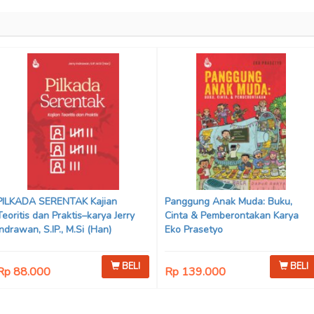
PILKADA SERENTAK Kajian
Panggung Anak Muda: Buku,
Teoritis dan Praktis–karya Jerry
Cinta & Pemberontakan Karya
Indrawan, S.IP., M.Si (Han)
Eko Prasetyo
BELI
BELI
Rp 88.000
Rp 139.000