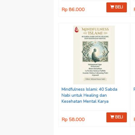
BELI
Rp 86.000
Mindfulness Islami: 40 Sabda
Nabi untuk Healing dan
Kesehatan Mental Karya
Mohammad Fajar Alchusyairi,
Ilham Ramadhan, Lu’lu’atus
BELI
Rp 58.000
Saniyya Fadhila, Avanda Chintya
Cahyaning Putri, dan Arjunedi