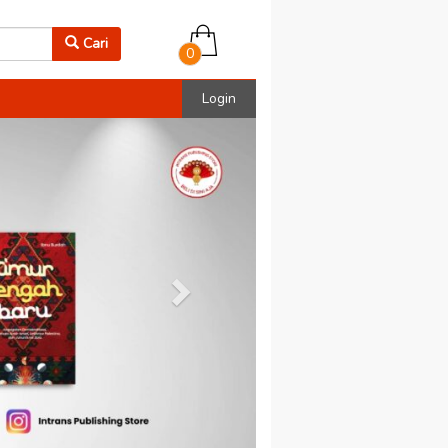
Cari
0
Login
Next