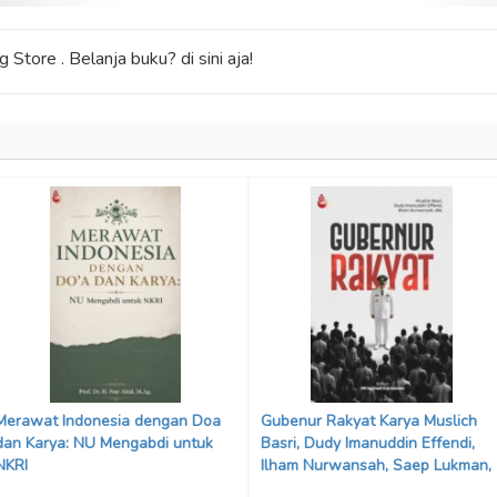
 Store . Belanja buku? di sini aja!
Merawat Indonesia dengan Doa
Gubenur Rakyat Karya Muslich
dan Karya: NU Mengabdi untuk
Basri, Dudy Imanuddin Effendi,
NKRI
Ilham Nurwansah, Saep Lukman,
Robby Martha Muharam,