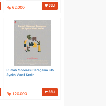
BELI
Rp 62.000
n
:
Rumah Moderasi Beragama UIN
Syekh Wasil Kediri
BELI
Rp 120.000