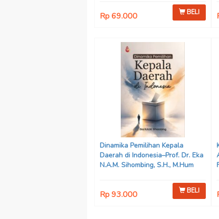
BELI
Rp 69.000
Dinamika Pemilihan Kepala
Daerah di Indonesia–Prof. Dr. Eka
N.A.M. Sihombing, S.H., M.Hum
BELI
Rp 93.000