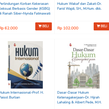
Perlindungan Korban Kekerasan
Hukum Wakaf dan Zakat–Dr.
Seksual Berbasis Gender (KSBG)
Farid Wajdi, SH., M.Hum. dkk.
di Ranah Siber–Nynda Fatmawati
Octarina & Winda Rahmawati
BELI
BELI
Rp 62.000
Rp 102.000
Hukum Internasional–Prof. H.
Dasar-Dasar Hukum
Paisol Burlian
Ketenagakerjaan–Dr. Hijrah
Lahaling & Albert Pede, M.H.