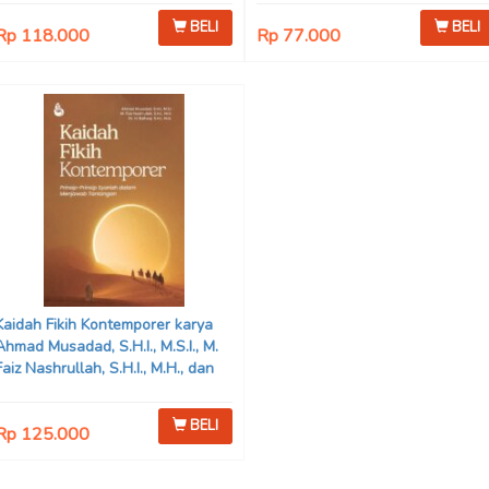
BELI
BELI
Rp 118.000
Rp 77.000
Kaidah Fikih Kontemporer karya
Ahmad Musadad, S.H.I., M.S.I., M.
Faiz Nashrullah, S.H.I., M.H., dan
Dr. H. Baihaqi, S.H.I., M.A.
BELI
Rp 125.000