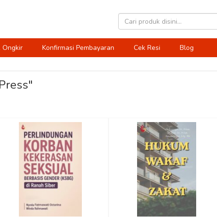
 Ongkir
Konfirmasi Pembayaran
Cek Resi
Blog
 Press"