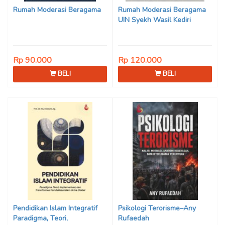
Iwan Setiawan, Nur Afiatin
Rumah Moderasi Beragama
Rumah Moderasi Beragama
Editor: Mi’raj Dodi Kurniawan
UIN Syekh Wasil Kediri
Rp 90.000
Rp 120.000
BELI
BELI
Pendidikan Islam Integratif
Psikologi Terorisme–Any
Paradigma, Teori,
Rufaedah