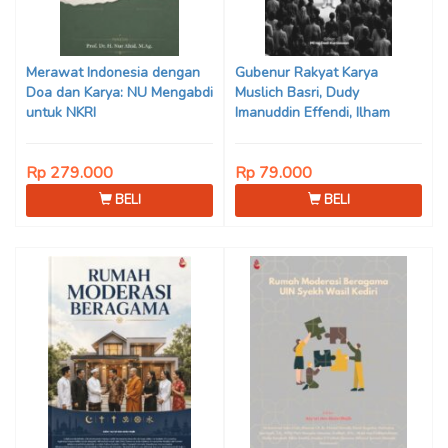
Merawat Indonesia dengan
Gubenur Rakyat Karya
Doa dan Karya: NU Mengabdi
Muslich Basri, Dudy
untuk NKRI
Imanuddin Effendi, Ilham
Nurwansah, Saep Lukman,
Robby Martha Muharam,
Rp 279.000
Rp 79.000
Muhamad Casadi,
Muhammad Hidayat Syarief,
BELI
BELI
Oki Suprianto, Aris Mustaqim,
Tresi Tiara Intania Fatimah,
Asep Saefuddin, Ani Rodiani,
Nono Sudarsono, Maman
Supriatman, Sutanandika,
Rachmayadi, Teuguh Syaeful
Adnan, Mardani Ahmad, Arief
Amarudin, Fendy
Kartadisastra, Aja Rowikarim,
Dani Danial M, Iskandar
Junaedi, Agus Asri Sabana,
Son Haji, Dede Sunarya,