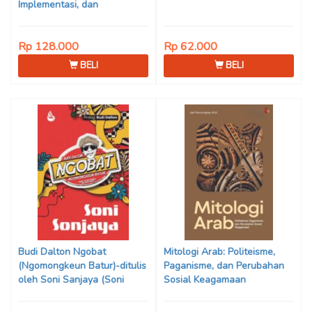
Implementasi, dan
Transformasi Pendidikan
Islam di Era Global
Rp 128.000
Rp 62.000
BELI
BELI
Budi Dalton Ngobat
Mitologi Arab: Politeisme,
(Ngomongkeun Batur)-ditulis
Paganisme, dan Perubahan
oleh Soni Sanjaya (Soni
Sosial Keagamaan
Bebek)