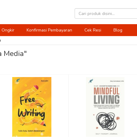
 Ongkir
Konfirmasi Pembayaran
Cek Resi
Blog
a
a Media"