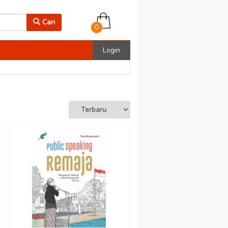
Cari
0
Login