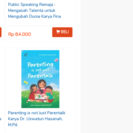
Public Speaking Remaja :
Mengasah Talenta untuk
Mengubah Dunia Karya Fina
Mulianastiti
BELI
Rp 84.000
Parenting is not Just Parentalk
a
Karya Dr. Uswatun Hasanah,
M.Pd.