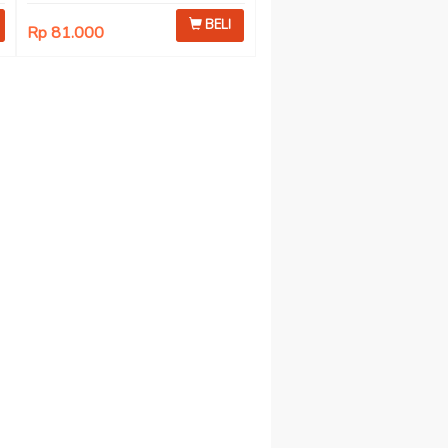
BELI
Rp 81.000
i