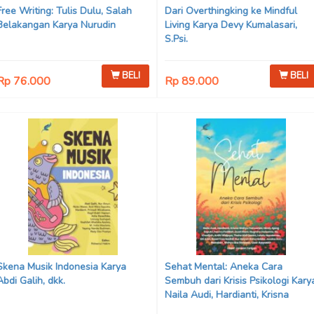
Free Writing: Tulis Dulu, Salah
Dari Overthingking ke Mindful
Belakangan Karya Nurudin
Living Karya Devy Kumalasari,
S.Psi.
BELI
BELI
Rp 76.000
Rp 89.000
Skena Musik Indonesia Karya
Sehat Mental: Aneka Cara
Abdi Galih, dkk.
Sembuh dari Krisis Psikologi Kary
Naila Audi, Hardianti, Krisna
Wahyu Yanuarizki, Nindy Ajeng