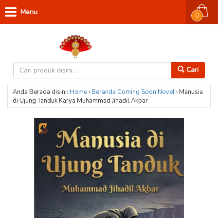
Menu
0
Cari
Anda Berada disini:
Home
›
Beranda
Coming Soon
Novel
›
Manusia
di Ujung Tanduk Karya Muhammad Jihadil Akbar