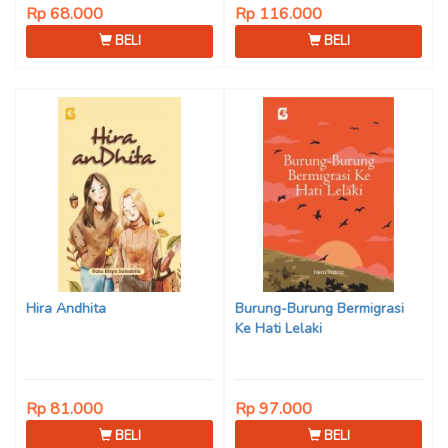
Rp 68.000
Rp 116.000
BELI
BELI
Hira Andhita
Burung-Burung Bermigrasi
Ke Hati Lelaki
Rp 81.000
Rp 97.000
BELI
BELI