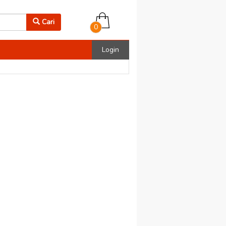
Cari
0
Login