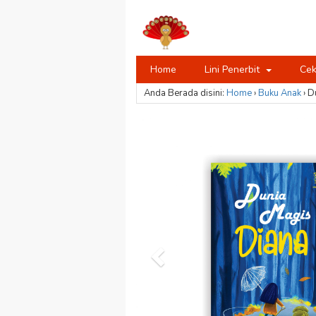
Home
Lini Penerbit
Cek
Anda Berada disini:
Home
›
Buku Anak
›
D