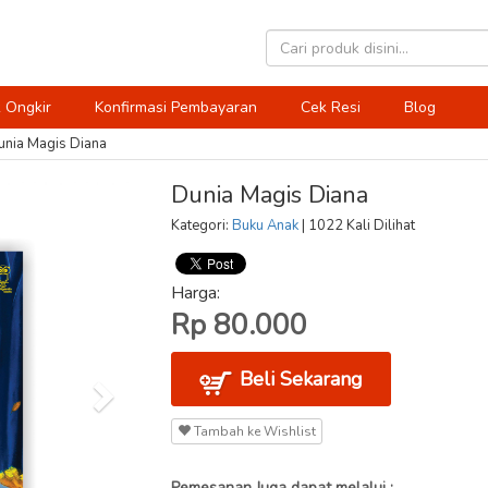
 Ongkir
Konfirmasi Pembayaran
Cek Resi
Blog
unia Magis Diana
Dunia Magis Diana
Kategori:
Buku Anak
| 1022 Kali Dilihat
Harga:
Rp 80.000
Beli Sekarang
Tambah ke Wishlist
Pemesanan Juga dapat melalui :