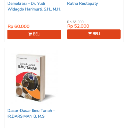
Demokrasi – Dr. Yudi
Ratna Restapaty
Widagdo Harimurti, S.H., M.H.
Rp 65.000
Rp 52.000
Rp 60.000
BELI
BELI
Dasar-Dasar Ilmu Tanah –
IR.DARSIMAN B, M.S