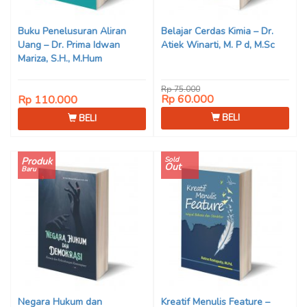
Buku Penelusuran Aliran
Belajar Cerdas Kimia – Dr.
Uang – Dr. Prima Idwan
Atiek Winarti, M. P d, M.Sc
Mariza, S.H., M.Hum
Rp 75.000
Rp 60.000
Rp 110.000
BELI
BELI
Produk
Sold
Out
Baru
Negara Hukum dan
Kreatif Menulis Feature –