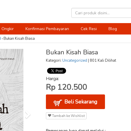
 Ongkir
Konfirmasi Pembayaran
Cek Resi
Blog
d
›
Bukan Kisah Biasa
Bukan Kisah Biasa
Kategori:
Uncategorized
| 801 Kali Dilihat
Harga:
Rp 120.500
Beli Sekarang
Tambah ke Wishlist
Pemesanan Juga dapat melalui :