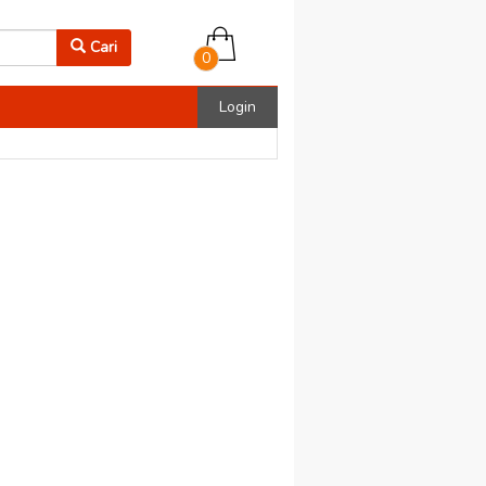
Cari
0
Login