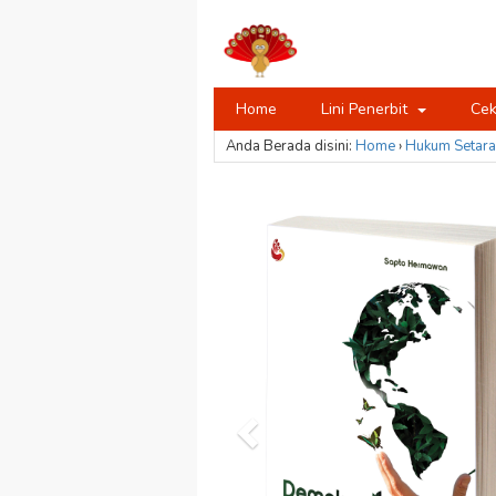
Home
Lini Penerbit
Cek
Anda Berada disini:
Home
›
Hukum
Setara