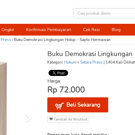
 Ongkir
Konfirmasi Pembayaran
Cek Resi
Blog
 Press
›
Buku Demokrasi Lingkungan Hidup – Sapto Hermawan
Buku Demokrasi Lingkungan
Kategori:
Hukum
»
Setara Press
| 1404 Kali Dilihat
Harga:
Rp 72.000
Beli Sekarang
Tambah ke Wishlist
Pemesanan Juga dapat melalui :