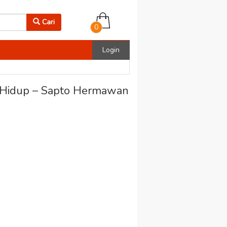
Cari
0
Login
 Hidup – Sapto Hermawan