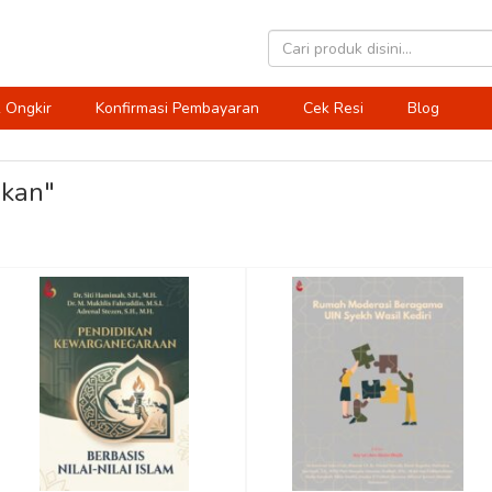
 Ongkir
Konfirmasi Pembayaran
Cek Resi
Blog
ikan"