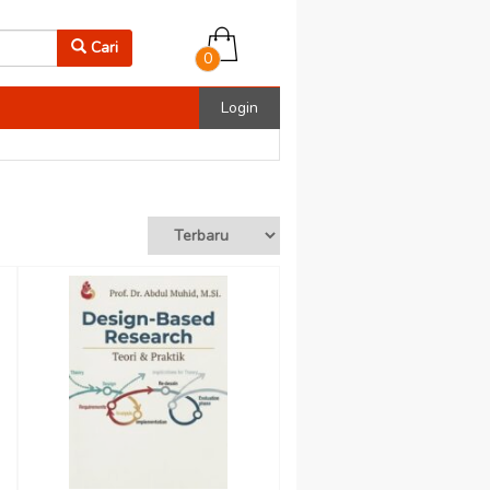
Cari
0
Login