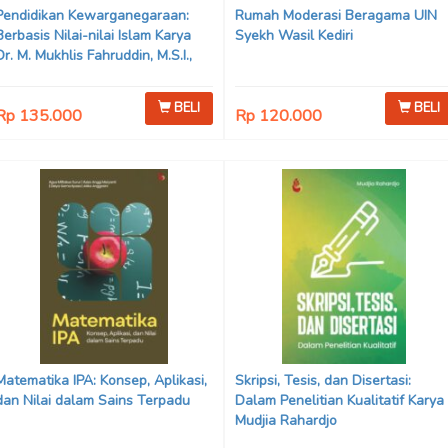
Pendidikan Kewarganegaraan:
Rumah Moderasi Beragama UIN
Berbasis Nilai-nilai Islam Karya
Syekh Wasil Kediri
Dr. M. Mukhlis Fahruddin, M.S.I.,
Dr. Siti Hamimah, S.H., M.H., &
Adrenal Stezen, S.H., M.H.
BELI
BELI
Rp 135.000
Rp 120.000
Matematika IPA: Konsep, Aplikasi,
Skripsi, Tesis, dan Disertasi:
dan Nilai dalam Sains Terpadu
Dalam Penelitian Kualitatif Karya
Mudjia Rahardjo