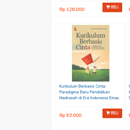
BELI
Rp 128.000
Kurikulum Berbasis Cinta:
Paradigma Baru Pendidikan
Madrasah di Era Indonesia Emas
Karya Dr. Winarto Eka Wahyudi,
M.Pd.I.
BELI
Rp 93.000