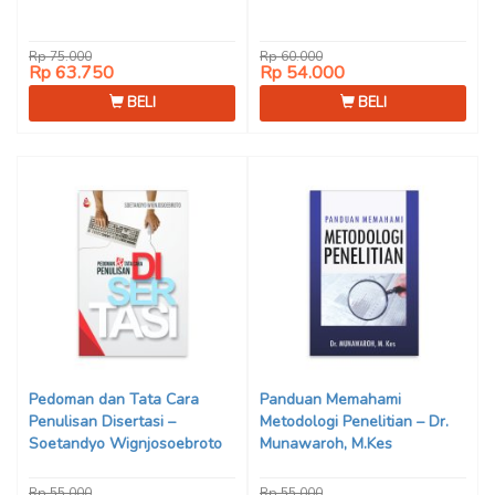
Rp 75.000
Rp 60.000
Rp 63.750
Rp 54.000
BELI
BELI
Pedoman dan Tata Cara
Panduan Memahami
Penulisan Disertasi –
Metodologi Penelitian – Dr.
Soetandyo Wignjosoebroto
Munawaroh, M.Kes
Rp 55.000
Rp 55.000