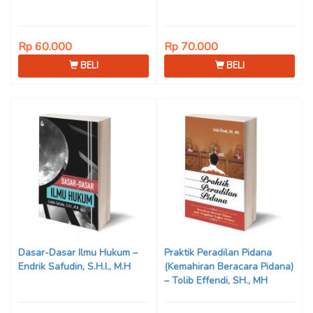
Rp 60.000
Rp 70.000
BELI
BELI
Dasar-Dasar Ilmu Hukum –
Praktik Peradilan Pidana
Endrik Safudin, S.H.I., M.H
(Kemahiran Beracara Pidana)
– Tolib Effendi, SH., MH