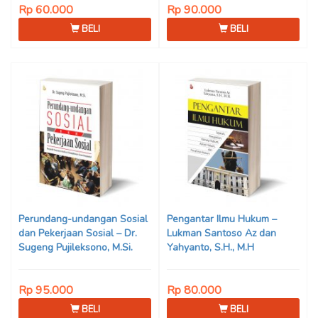
Rp 60.000
Rp 90.000
BELI
BELI
Perundang-undangan Sosial
Pengantar Ilmu Hukum –
dan Pekerjaan Sosial – Dr.
Lukman Santoso Az dan
Sugeng Pujileksono, M.Si.
Yahyanto, S.H., M.H
Rp 95.000
Rp 80.000
BELI
BELI