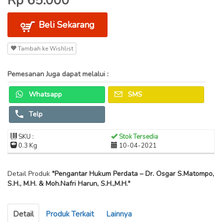
Rp 65.000
Beli Sekarang
Tambah ke Wishlist
Pemesanan Juga dapat melalui :
Whatsapp
SMS
Telp
SKU :
Stok Tersedia
0.3 Kg
10-04-2021
Detail Produk
"Pengantar Hukum Perdata – Dr. Osgar S.Matompo,
S.H., M.H. & Moh.Nafri Harun, S.H.,M.H."
Detail
Produk Terkait
Lainnya