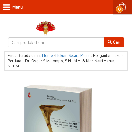
Menu
0
Cari
Anda Berada disini:
Home
›
Hukum
Setara Press
›
Pengantar Hukum
Perdata – Dr. Osgar S.Matompo, S.H., M.H. & Moh.Nafri Harun,
S.H.,M.H.