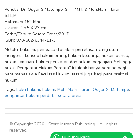
Penulis: Dr. Osgar S.Matompo, S.H., M.H. & Moh.Nafri Harun,
S.H.,M.H.
Halaman: 152 hlm
Ukuran: 15,5 X 23 cm
Terbit/Tahun: Setara Press/2017
ISBN: 978-602-6344-11-3
Melalui buku ini, pembaca diberikan penjelasan yang utuh
mengenai konsep hukum orang, hukum keluarga, hukum benda,
hukum jaminan, hukum perikatan dan hukum perjanjian. Sehingga
buku “Pengantar Hukum Perdata” ini tidak hanya penting bagi
para mahasiswa Fakultas Hukum, tetapi juga bagi para praktisi
hukum.
Tags:
buku hukum
,
hukum
,
Moh. Nafri Harun
,
Osgar S. Matompo
,
pengantar hukum perdata
,
setara press
© Copyright 2026 - Store Intrans Publishing - All rights
reserved.
Hubungi kami