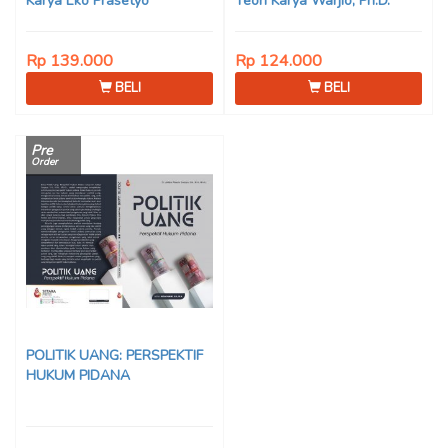
Karya Eko Prasetyo
Teori Karya Warjio, Ph.D.
Rp 139.000
Rp 124.000
BELI
BELI
Pre
Order
POLITIK UANG: PERSPEKTIF
HUKUM PIDANA