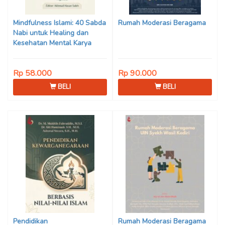
Son Haji, Dede Sunarya,
Iwan Setiawan, Nur Afiatin
Mindfulness Islami: 40 Sabda
Rumah Moderasi Beragama
Editor: Mi’raj Dodi Kurniawan
Nabi untuk Healing dan
Kesehatan Mental Karya
Mohammad Fajar Alchusyairi,
Ilham Ramadhan, Lu’lu’atus
Rp 58.000
Rp 90.000
Saniyya Fadhila, Avanda
Chintya Cahyaning Putri, dan
BELI
BELI
Arjunedi
Pendidikan
Rumah Moderasi Beragama