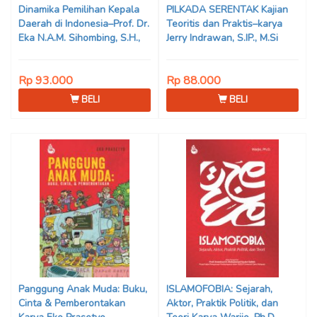
Dinamika Pemilihan Kepala
PILKADA SERENTAK Kajian
Daerah di Indonesia–Prof. Dr.
Teoritis dan Praktis–karya
Eka N.A.M. Sihombing, S.H.,
Jerry Indrawan, S.IP., M.Si
M.Hum
(Han)
Rp 93.000
Rp 88.000
BELI
BELI
Panggung Anak Muda: Buku,
ISLAMOFOBIA: Sejarah,
Cinta & Pemberontakan
Aktor, Praktik Politik, dan