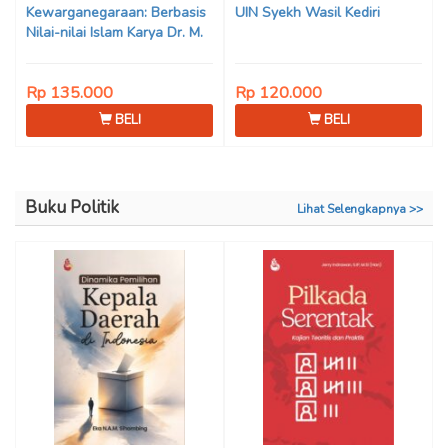
Kewarganegaraan: Berbasis
UIN Syekh Wasil Kediri
Nilai-nilai Islam Karya Dr. M.
Mukhlis Fahruddin, M.S.I., Dr.
Siti Hamimah, S.H., M.H., &
Rp 135.000
Rp 120.000
Adrenal Stezen, S.H., M.H.
BELI
BELI
Buku Politik
Lihat Selengkapnya >>