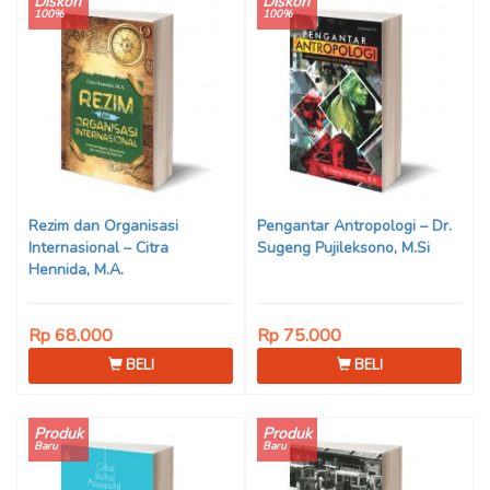
Diskon
Diskon
100%
100%
Rezim dan Organisasi
Pengantar Antropologi – Dr.
Internasional – Citra
Sugeng Pujileksono, M.Si
Hennida, M.A.
Rp 68.000
Rp 75.000
BELI
BELI
Produk
Produk
Baru
Baru