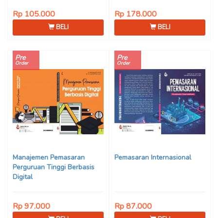
Rp 105.000
Rp 178.000
BELI
BELI
Pre
Pre
Order
Order
Manajemen Pemasaran
Pemasaran Internasional
Perguruan Tinggi Berbasis
Digital
Rp 97.000
Rp 87.000