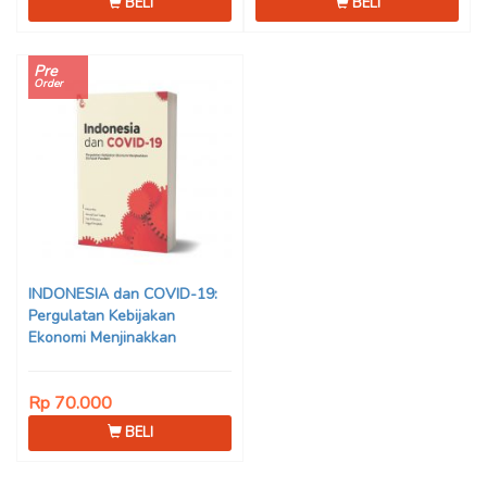
BELI
BELI
Pre
Order
INDONESIA dan COVID-19:
Pergulatan Kebijakan
Ekonomi Menjinakkan
Dampak Pandemi – Ahmad
Erani Yustika, dkk
Rp 70.000
BELI