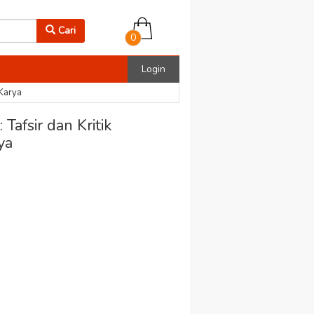
Cari
0
Login
Karya
fsir dan Kritik
ya