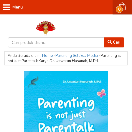
Menu
0
Cari
Anda Berada disini:
Home
›
Parenting
Selaksa Media
›
Parenting is
not Just Parentalk Karya Dr. Uswatun Hasanah, M.Pd.