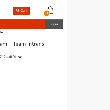
Cari
0
Login
te
am – Team Intrans
 717 Kali Dilihat