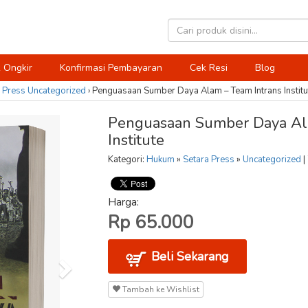
 Ongkir
Konfirmasi Pembayaran
Cek Resi
Blog
 Press
Uncategorized
›
Penguasaan Sumber Daya Alam – Team Intrans Institu
Penguasaan Sumber Daya Al
Institute
Kategori:
Hukum
»
Setara Press
»
Uncategorized
|
Harga:
Rp 65.000
Beli Sekarang
Tambah ke Wishlist