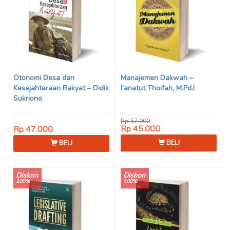
Otonomi Desa dan
Manajemen Dakwah –
Kesejahteraan Rakyat – Didik
I’anatut Thoifah, M.Pd.I
Sukriono
Rp 57.000
Rp 45.000
Rp 47.000
BELI
BELI
Diskon
Diskon
100%
100%