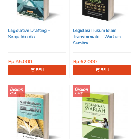
Legislative Drafting –
Legislasi Hukum Islam
Sirajuddin dkk
Transformatif – Warkum
Sumitro
Rp 85.000
Rp 62.000
BELI
BELI
Diskon
Diskon
25%
100%