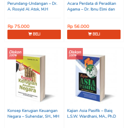
Perundang-Undangan – Dr.
Acara Perdata di Peradilan
A. Rosyid Al Atok, M.H
Agama – Dr. Ibnu Elmi dan
Abdul Helim
Rp 75.000
Rp 56.000
BELI
BELI
Diskon
Diskon
100%
100%
Konsep Kerugian Keuangan
Kajian Asia Pasifik – Baiq
Negara – Suhendar, SH., MH
L.S.W. Wardhani, MA., Ph.D