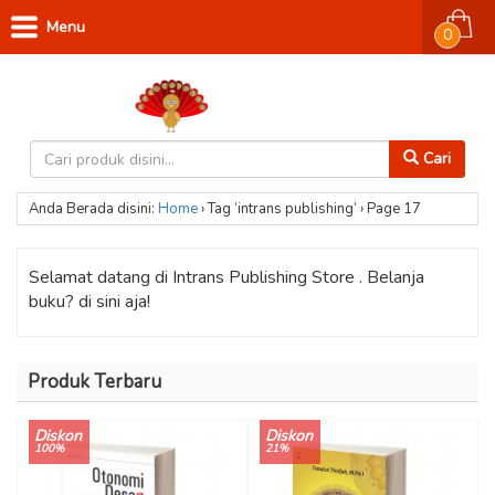
Menu
0
Cari
Anda Berada disini:
Home
›
Tag ‘intrans publishing’
›
Page 17
Selamat datang di Intrans Publishing Store . Belanja
buku? di sini aja!
Produk Terbaru
Diskon
Diskon
100%
21%