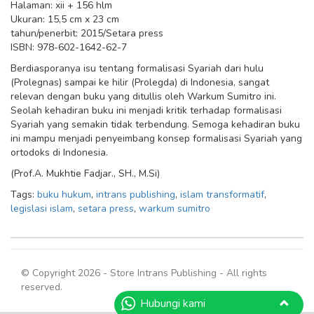
Halaman: xii + 156 hlm
Ukuran: 15,5 cm x 23 cm
tahun/penerbit: 2015/Setara press
ISBN: 978-602-1642-62-7
Berdiasporanya isu tentang formalisasi Syariah dari hulu
(Prolegnas) sampai ke hilir (Prolegda) di Indonesia, sangat
relevan dengan buku yang ditullis oleh Warkum Sumitro ini.
Seolah kehadiran buku ini menjadi kritik terhadap formalisasi
Syariah yang semakin tidak terbendung. Semoga kehadiran buku
ini mampu menjadi penyeimbang konsep formalisasi Syariah yang
ortodoks di Indonesia.
(Prof.A. Mukhtie Fadjar., SH., M.Si)
Tags:
buku hukum
,
intrans publishing
,
islam transformatif
,
legislasi islam
,
setara press
,
warkum sumitro
© Copyright 2026 - Store Intrans Publishing - All rights
reserved.
Hubungi kami