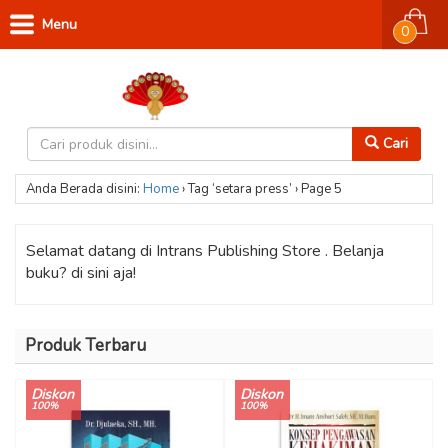
Menu
0
Cari
Anda Berada disini:
Home
›
Tag ‘setara press’
›
Page 5
Selamat datang di Intrans Publishing Store . Belanja
buku? di sini aja!
Produk Terbaru
Diskon
Diskon
100%
100%