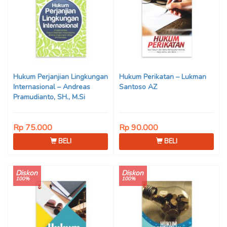
Hukum Perjanjian Lingkungan
Hukum Perikatan – Lukman
Internasional – Andreas
Santoso AZ
Pramudianto, SH., M.Si
Rp 75.000
Rp 90.000
BELI
BELI
Diskon
Diskon
100%
100%