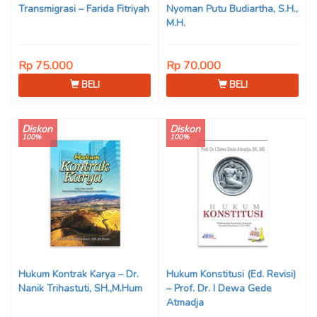
Transmigrasi – Farida Fitriyah
Nyoman Putu Budiartha, S.H.,
M.H.
Rp 75.000
Rp 70.000
BELI
BELI
Diskon
Diskon
100%
100%
Hukum Kontrak Karya – Dr.
Hukum Konstitusi (Ed. Revisi)
Nanik Trihastuti, SH.,M.Hum
– Prof. Dr. I Dewa Gede
Atmadja