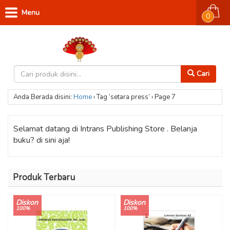
Menu
0
Cari
Anda Berada disini:
Home
›
Tag ‘setara press’
›
Page 7
Selamat datang di Intrans Publishing Store . Belanja
buku? di sini aja!
Produk Terbaru
Diskon
Diskon
100%
100%