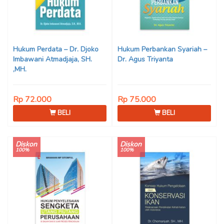
Hukum Perdata – Dr. Djoko
Hukum Perbankan Syariah –
Imbawani Atmadjaja, SH.
Dr. Agus Triyanta
,MH.
Rp 72.000
Rp 75.000
BELI
BELI
Diskon
Diskon
100%
100%