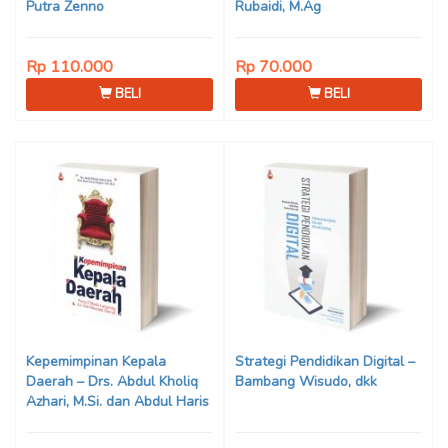
Putra Zenno
Rubaidi, M.Ag
Rp 110.000
Rp 70.000
BELI
BELI
Kepemimpinan Kepala
Strategi Pendidikan Digital –
Daerah – Drs. Abdul Kholiq
Bambang Wisudo, dkk
Azhari, M.Si. dan Abdul Haris
Suryo Negoro A.IP., M.Si.