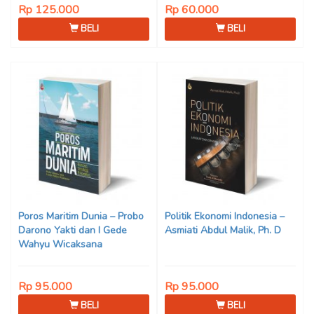
Rp 125.000
Rp 60.000
BELI
BELI
Poros Maritim Dunia – Probo
Politik Ekonomi Indonesia –
Darono Yakti dan I Gede
Asmiati Abdul Malik, Ph. D
Wahyu Wicaksana
Rp 95.000
Rp 95.000
BELI
BELI