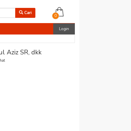
Cari
0
Login
l Aziz SR, dkk
ihat