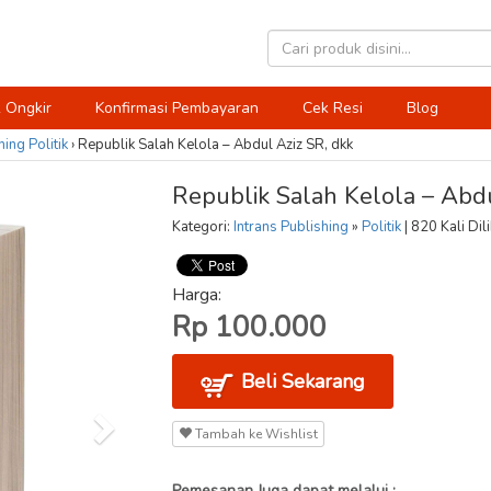
 Ongkir
Konfirmasi Pembayaran
Cek Resi
Blog
hing
Politik
›
Republik Salah Kelola – Abdul Aziz SR, dkk
Republik Salah Kelola – Abdu
Kategori:
Intrans Publishing
»
Politik
| 820 Kali Dil
Harga:
Rp 100.000
Beli Sekarang
Tambah ke Wishlist
Pemesanan Juga dapat melalui :