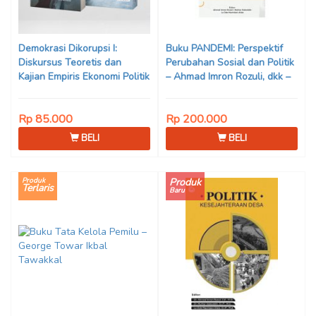
Demokrasi Dikorupsi I:
Buku PANDEMI: Perspektif
Diskursus Teoretis dan
Perubahan Sosial dan Politik
Kajian Empiris Ekonomi Politik
– Ahmad Imron Rozuli, dkk –
Korupsi
BUKU ORI INTRANS
PUBLISHING
Rp 85.000
Rp 200.000
BELI
BELI
Produk
Produk
Terlaris
Baru