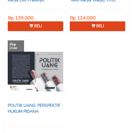
Karya Eko Prasetyo
Teori Karya Warjio, Ph.D.
Rp 139.000
Rp 124.000
BELI
BELI
Pre
Order
POLITIK UANG: PERSPEKTIF
HUKUM PIDANA