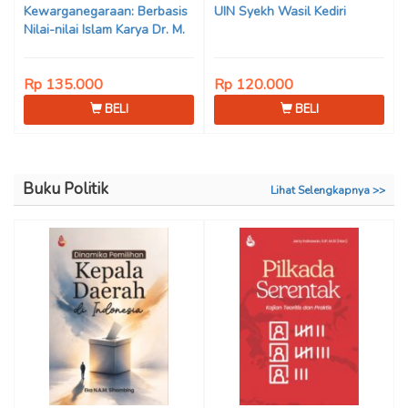
Kewarganegaraan: Berbasis
UIN Syekh Wasil Kediri
Nilai-nilai Islam Karya Dr. M.
Mukhlis Fahruddin, M.S.I., Dr.
Siti Hamimah, S.H., M.H., &
Rp 135.000
Rp 120.000
Adrenal Stezen, S.H., M.H.
BELI
BELI
Buku Politik
Lihat Selengkapnya >>