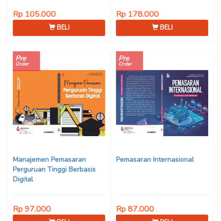
Rp 105.000
Rp 178.000
BELI
BELI
Pre
Pre
Order
Order
Manajemen Pemasaran
Pemasaran Internasional
Perguruan Tinggi Berbasis
Digital
Rp 97.000
Rp 87.000