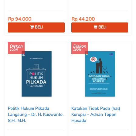
Rp 94.000
Rp 44.200
BELI
BELI
Diskon
Diskon
100%
100%
Politik Hukum Pilkada
Katakan Tidak Pada (hal)
Langsung – Dr. H. Kuswanto,
Korupsi – Adnan Topan
S.H., M.H.
Husada