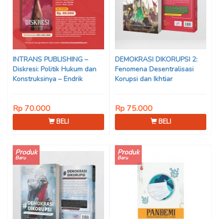
INTRANS PUBLISHING –
DEMOKRASI DIKORUPSI 2:
Diskresi: Politik Hukum dan
Fenomena Desentralisasi
Konstruksinya – Endrik
Korupsi dan Ikhtiar
Safudin
Pelembagaan Gerakan
Rakyat
Rp 70.000
Rp 75.000
BELI
BELI
Produk
Produk
Baru
Baru