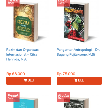
Diskon
Diskon
100%
100%
Rezim dan Organisasi
Pengantar Antropologi – Dr.
Internasional – Citra
Sugeng Pujileksono, M.Si
Hennida, M.A.
Rp 68.000
Rp 75.000
BELI
BELI
Produk
Produk
Baru
Baru