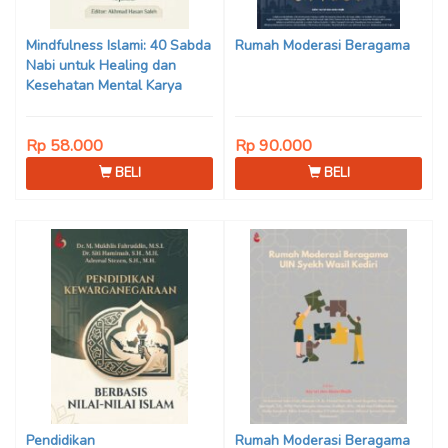
Son Haji, Dede Sunarya,
Iwan Setiawan, Nur Afiatin
Mindfulness Islami: 40 Sabda
Rumah Moderasi Beragama
Editor: Mi’raj Dodi Kurniawan
Nabi untuk Healing dan
Kesehatan Mental Karya
Mohammad Fajar Alchusyairi,
Ilham Ramadhan, Lu’lu’atus
Rp 58.000
Rp 90.000
Saniyya Fadhila, Avanda
Chintya Cahyaning Putri, dan
BELI
BELI
Arjunedi
Pendidikan
Rumah Moderasi Beragama