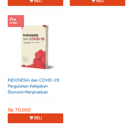
BELI
BELI
Pre
Order
INDONESIA dan COVID-19:
Pergulatan Kebijakan
Ekonomi Menjinakkan
Dampak Pandemi – Ahmad
Erani Yustika, dkk
Rp 70.000
BELI