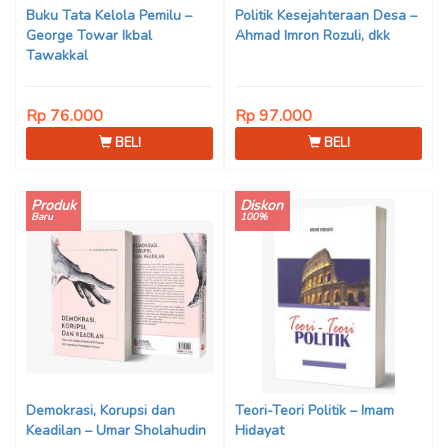
Buku Tata Kelola Pemilu –
Politik Kesejahteraan Desa –
‪George Towar Ikbal
Ahmad Imron Rozuli, dkk
Tawakkal‬
Rp 76.000
Rp 97.000
BELI
BELI
Produk
Diskon
Baru
100%
Demokrasi, Korupsi dan
Teori-Teori Politik – Imam
Keadilan – Umar Sholahudin
Hidayat