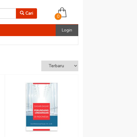
Cari
0
Login