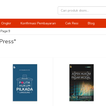
 Ongkir
Konfirmasi Pembayaran
Cek Resi
Blog
Page 9
 Press"