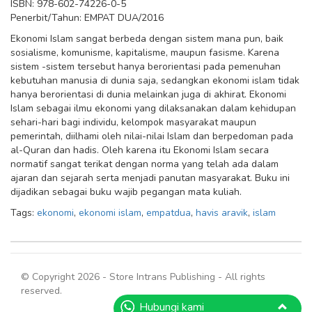
ISBN: 978-602-74226-0-5
Penerbit/Tahun: EMPAT DUA/2016
Ekonomi Islam sangat berbeda dengan sistem mana pun, baik
sosialisme, komunisme, kapitalisme, maupun fasisme. Karena
sistem -sistem tersebut hanya berorientasi pada pemenuhan
kebutuhan manusia di dunia saja, sedangkan ekonomi islam tidak
hanya berorientasi di dunia melainkan juga di akhirat. Ekonomi
Islam sebagai ilmu ekonomi yang dilaksanakan dalam kehidupan
sehari-hari bagi individu, kelompok masyarakat maupun
pemerintah, diilhami oleh nilai-nilai Islam dan berpedoman pada
al-Quran dan hadis. Oleh karena itu Ekonomi Islam secara
normatif sangat terikat dengan norma yang telah ada dalam
ajaran dan sejarah serta menjadi panutan masyarakat. Buku ini
dijadikan sebagai buku wajib pegangan mata kuliah.
Tags:
ekonomi
,
ekonomi islam
,
empatdua
,
havis aravik
,
islam
© Copyright 2026 - Store Intrans Publishing - All rights
reserved.
Hubungi kami