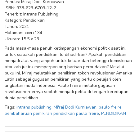
Penulis: Mi’raj Dodi Kurniawan
ISBN: 978-623-6709-12-2
Penerbit: Intrans Publishing
Kategori: Pendidikan
Tahun: 2021
Halaman: xxvi+134
Ukuran: 15.5 x 23
Pada masa-masa penuh ketimpangan ekonomi politik saat ini,
untuk siapakah pendidikan itu dihadirkan? Apakah pendidikan
menjadi alat yang ampuh untuk keluar dari belenggu kemiskinan
ataukah justru memperpanjang barisan perbudakan? Melalui
buku ini, Mi’raj meletakkan pemikiran tokoh revolusioner Amerika
Latin sebagai gugusan pemikiran yang perlu dipelajari oleh
angkatan muda Indonesia. Paulo Freire melalui gagasan
revolusionernernya seolah menjadi pelita di tengah keredupan
dunia pendidikan.
Tags:
intrans publishing
,
Mi'raj Dodi Kurniawan
,
paulo freire
,
pembaharuan pemikiran pendidikan paulo freire
,
PENDIDIKAN