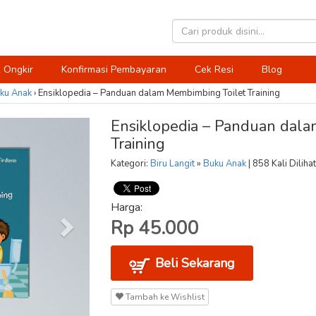
 Ongkir
Konfirmasi Pembayaran
Cek Resi
Blog
ku Anak
›
Ensiklopedia – Panduan dalam Membimbing Toilet Training
Ensiklopedia – Panduan dal
Training
Kategori:
Biru Langit
»
Buku Anak
| 858 Kali Dilihat
Harga:
Rp 45.000
Beli Sekarang
Tambah ke Wishlist