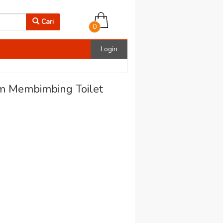
Cari
0
Login
am Membimbing Toilet