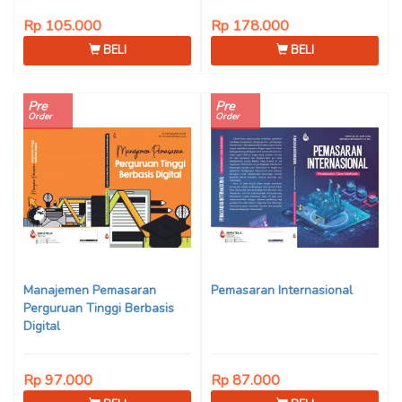
Rp 105.000
Rp 178.000
BELI
BELI
Pre
Pre
Order
Order
Manajemen Pemasaran
Pemasaran Internasional
Perguruan Tinggi Berbasis
Digital
Rp 97.000
Rp 87.000