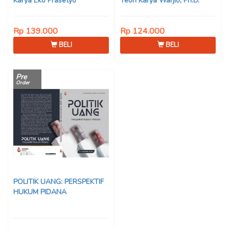
Karya Eko Prasetyo
Teori Karya Warjio, Ph.D.
Rp 139.000
Rp 124.000
BELI
BELI
Pre
Order
POLITIK UANG: PERSPEKTIF
HUKUM PIDANA