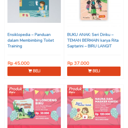
Ensiklopedia – Panduan
BUKU ANAK: Seri Diriku –
dalam Membimbing Toilet
TEMAN BERMAIN karya Rita
Training
Saptarini – BIRU LANGIT
Rp 45.000
Rp 37.000
BELI
BELI
Produk
Produk
Baru
Baru