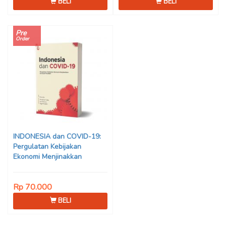
BELI
BELI
Pre
Order
INDONESIA dan COVID-19:
Pergulatan Kebijakan
Ekonomi Menjinakkan
Dampak Pandemi – Ahmad
Erani Yustika, dkk
Rp 70.000
BELI