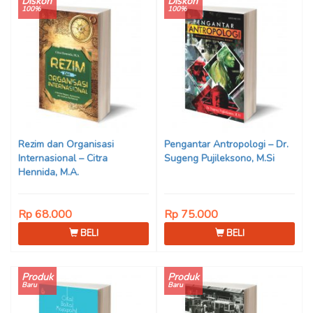
Diskon
Diskon
100%
100%
Rezim dan Organisasi
Pengantar Antropologi – Dr.
Internasional – Citra
Sugeng Pujileksono, M.Si
Hennida, M.A.
Rp 68.000
Rp 75.000
BELI
BELI
Produk
Produk
Baru
Baru