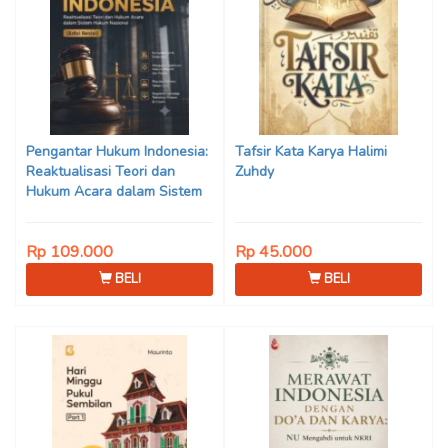
Pengantar Hukum Indonesia:
Tafsir Kata Karya Halimi
Reaktualisasi Teori dan
Zuhdy
Hukum Acara dalam Sistem
Hukum Nasional (Edisi Revisi)
Karya Prof. Dr. Mohammad
Rp 109.000
Rp 45.000
Jamin, S.H., M.Hum., dkk.
BELI
BELI