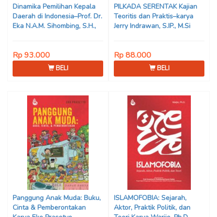
Dinamika Pemilihan Kepala
PILKADA SERENTAK Kajian
Daerah di Indonesia–Prof. Dr.
Teoritis dan Praktis–karya
Eka N.A.M. Sihombing, S.H.,
Jerry Indrawan, S.IP., M.Si
M.Hum
(Han)
Rp 93.000
Rp 88.000
BELI
BELI
Panggung Anak Muda: Buku,
ISLAMOFOBIA: Sejarah,
Cinta & Pemberontakan
Aktor, Praktik Politik, dan