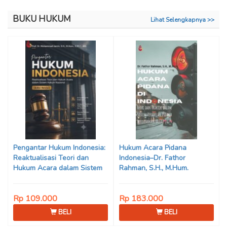
BUKU HUKUM
Lihat Selengkapnya >>
Pengantar Hukum Indonesia:
Hukum Acara Pidana
Reaktualisasi Teori dan
Indonesia–Dr. Fathor
Hukum Acara dalam Sistem
Rahman, S.H., M.Hum.
Hukum Nasional (Edisi Revisi)
Karya Prof. Dr. Mohammad
Rp 109.000
Rp 183.000
Jamin, S.H., M.Hum., dkk.
BELI
BELI