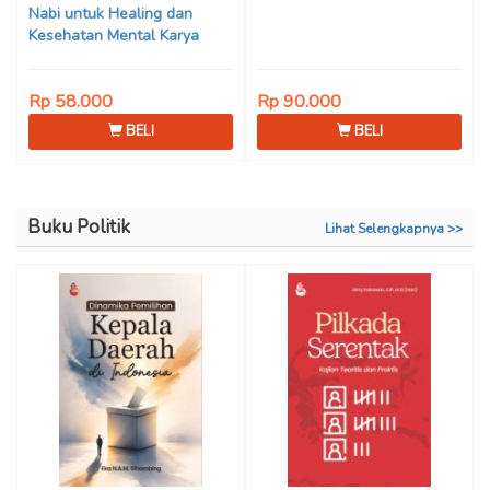
Nabi untuk Healing dan
Kesehatan Mental Karya
Mohammad Fajar Alchusyairi,
Ilham Ramadhan, Lu’lu’atus
Rp 58.000
Rp 90.000
Saniyya Fadhila, Avanda
Chintya Cahyaning Putri, dan
BELI
BELI
Arjunedi
Buku Politik
Lihat Selengkapnya >>