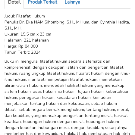
Detail
Produk Terkait
Lainnya
Judul: Filsafat Hukum
Penulis:Dr. Eka NAM Sihombing, S.H., M.Hum. dan Cyinthia Hadita,
S.H., M.H.
Ukuran: 15,5 cm x 23 cm
Halaman: 221 halaman
Harga: Rp 84.000
Tahun Terbit: 2024
Buku ini mengurai filsafat hukum secara sistematis dan
komprehensif, dengan cakupan: istilah dan pengertian filsafat
hukum, ruang lingkup filsafat hukum, filsafat hukum dengan ilmu-
ilmu hukum, manfaat mempelajari filsafat hukum; memetakan
aliran-aliran hukum; mendedah hakikat hukum yang mencakup
sistem hukum, asas hukum, isi hukum, tujuan hukum, keberlakuan
hukum, penegakan hukum, kesadaran hukum; kemudian
menjelaskan tentang hukum dan kekuasaan, sebab hukum
ditaati, sebab negara berhak menghukum; tentang hukum, moral,
dan keadilan, yang mencakup pengertian tentang moral, hakikat
keadilan, hubungan hukum dengan moral, hubungan hukum
dengan keadilan, hubungan moral dengan keadilan; selanjutnya
membeber hak dan kewajiban, hakikat hak, pembatasan hak oleh