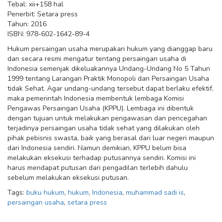
Tebal: xii+158 hal
Penerbit: Setara press
Tahun: 2016
ISBN: 978-602-1642-89-4
Hukum persaingan usaha merupakan hukum yang dianggap baru
dan secara resmi mengatur tentang persaingan usaha di
Indonesia semenjak dikeluakannya Undang-Undang No 5 Tahun
1999 tentang Larangan Praktik Monopoli dan Persaingan Usaha
tidak Sehat. Agar undang-undang tersebut dapat berlaku efektif,
maka pemerintah Indonesia membentuk lembaga Komisi
Pengawas Persaingan Usaha (KPPU). Lembaga ini dibentuk
dengan tujuan untuk melakukan pengawasan dan pencegahan
terjadinya persaingan usaha tidak sehat yang dilakukan oleh
pihak pebisnis swasta, baik yang berasal dari luar negeri maupun
dari Indonesia sendiri. Namun demikian, KPPU belum bisa
melakukan eksekusi terhadap putusannya sendiri. Komisi ini
harus mendapat putusan dari pengadilan terlebih dahulu
sebelum melakukan eksekusi putusan.
Tags:
buku hukum
,
hukum
,
Indonesia
,
muhammad sadi is
,
persaingan usaha
,
setara press