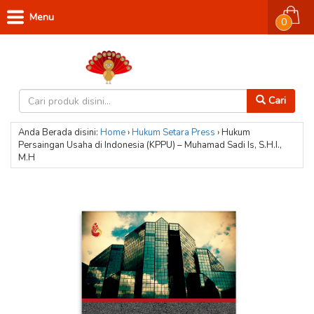
Menu
0
Cari
Anda Berada disini:
Home
›
Hukum
Setara Press
›
Hukum
Persaingan Usaha di Indonesia (KPPU) – Muhamad Sadi Is, S.H.I.,
M.H