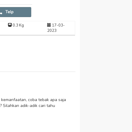
Telp
0.3 Kg
17-03-
2023
k kemanfaatan, coba tebak apa saja
 Silahkan adik-adik cari tahu