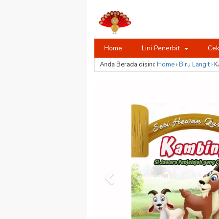
Home
Lini Penerbit
Cek
Anda Berada disini:
Home
›
Biru Langit
›
K