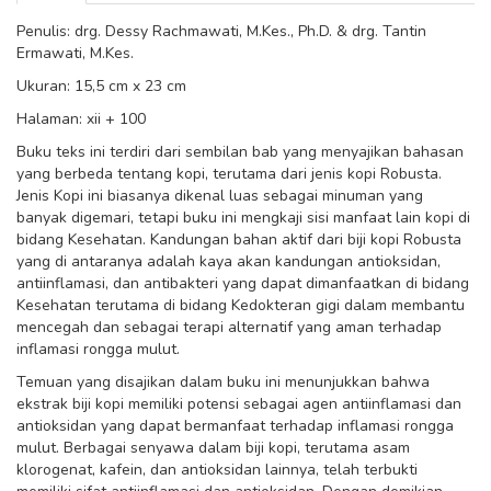
Penulis: drg. Dessy Rachmawati, M.Kes., Ph.D. & drg. Tantin
Ermawati, M.Kes.
Ukuran: 15,5 cm x 23 cm
Halaman: xii + 100
Buku teks ini terdiri dari sembilan bab yang menyajikan bahasan
yang berbeda tentang kopi, terutama dari jenis kopi Robusta.
Jenis Kopi ini biasanya dikenal luas sebagai minuman yang
banyak digemari, tetapi buku ini mengkaji sisi manfaat lain kopi di
bidang Kesehatan. Kandungan bahan aktif dari biji kopi Robusta
yang di antaranya adalah kaya akan kandungan antioksidan,
antiinflamasi
,
dan antibakteri yang dapat dimanfaatkan di bidang
Kesehatan terutama di bidang Kedokteran gigi dalam membantu
mencegah dan sebagai terapi alternatif yang aman terhadap
inflamasi rongga mulut.
Temuan yang disajikan dalam buku ini menunjukkan bahwa
ekstrak biji kopi memiliki potensi sebagai agen antiinflamasi dan
antioksidan yang dapat bermanfaat terhadap inflamasi rongga
mulut. Be
rbagai
senyawa dalam biji kopi, terutama asam
klorogenat, kafein, dan antioksidan lainnya, telah terbukti