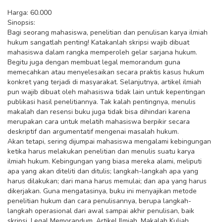
Harga: 60.000
Sinopsis:
Bagi seorang mahasiswa, penelitian dan penulisan karya ilmiah
hukum sangatlah penting! Katakanlah skripsi wajib dibuat
mahasiswa dalam rangka memperoleh gelar sarjana hukum.
Begitu juga dengan membuat legal memorandum guna
memecahkan atau menyelesaikan secara praktis kasus hukum
konkret yang terjadi di masyarakat. Selanjutnya, artikel ilmiah
pun wajib dibuat oleh mahasiswa tidak lain untuk kepentingan
publikasi hasil penelitiannya. Tak kalah pentingnya, menulis
makalah dan resensi buku juga tidak bisa dihindari karena
merupakan cara untuk melatih mahasiswa berpikir secara
deskriptif dan argumentatif mengenai masalah hukum.
Akan tetapi, sering dijumpai mahasiswa mengalami kebingungan
ketika harus melakukan penelitian dan menulis suatu karya
ilmiah hukum. Kebingungan yang biasa mereka alami, meliputi
apa yang akan diteliti dan ditulis; langkah-langkah apa yang
harus dilakukan; dari mana harus memulai; dan apa yang harus
dikerjakan. Guna mengatasinya, buku ini menyajikan metode
penelitian hukum dan cara penulisannya, berupa langkah-
langkah operasional dari awal sampai akhir penulisan, baik
skripsi, Legal Memorandum, Artikel Ilmiah, Makalah Kuliah,