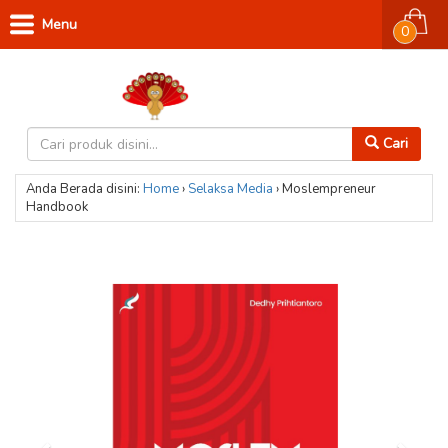
Menu
0
Cari
Anda Berada disini:
Home
›
Selaksa Media
›
Moslempreneur
Handbook