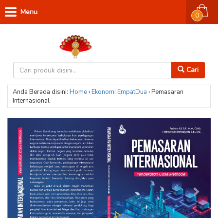
Menu
0
Cari
Anda Berada disini:
Home
›
Ekonomi
EmpatDua
›
Pemasaran
Internasional