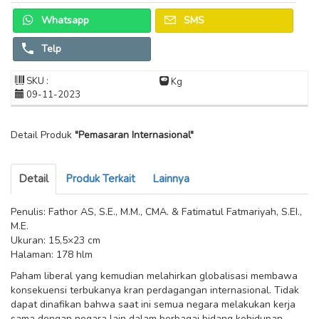
Whatsapp
SMS
Telp
SKU :
Kg
09-11-2023
Detail Produk
"Pemasaran Internasional"
Detail
Produk Terkait
Lainnya
Penulis: Fathor AS, S.E., M.M., CMA. & Fatimatul Fatmariyah, S.EI.,
M.E.
Ukuran: 15,5×23 cm
Halaman: 178 hlm
Paham liberal yang kemudian melahirkan globalisasi membawa
konsekuensi terbukanya kran perdagangan internasional. Tidak
dapat dinafikan bahwa saat ini semua negara melakukan kerja
sama dengan negara lain dalam berbagai bidang kehidupan