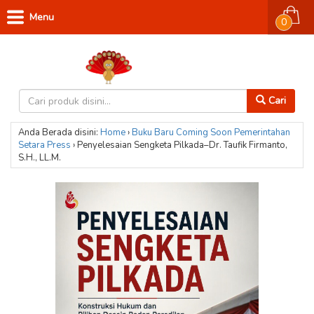
Menu
0
Cari
Anda Berada disini:
Home
›
Buku Baru
Coming Soon
Pemerintahan
Setara Press
›
Penyelesaian Sengketa Pilkada–Dr. Taufik Firmanto,
S.H., LL.M.