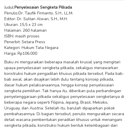
Judul:
Penyelesaian Sengketa Pilkada
Penulis:Dr. Taufik Firmanto, S.H., LL.M.
Editor: Dr. Sultan Alwan, S.H., M.H.
Ukuran: 15,5 x 23 cm
Halaman: 260 halaman
ISBN: masih proses
Penerbit: Setara Press
Kategori: Hukum Tata Negara
Harga: Rp106.000
Buku ini menguraikan beberapa masalah krusial yang mengitari
upaya penyelesaian sengketa pilkada, sekaligus menawarkan
konstruksi hukum pengadilan khusus pilkada tersebut. Pada bab-
bab awal, akan disajikan lebih dulu tentang konsep pilkada,
dasar hukum pelaksanaannya, hingga konsep penyelesaian
sengketa pemilihan. Tak hanya itu, diberikan pula perbandingan
penyelenggaraan pilkada sekaligus penyelesaian sengketanya di
beberapa negara seperti Filipina, Jepang, Brasil, Meksiko,
Uruguay, dan Austria. Setelah itu, barulah dipaparkan pokok
pembahasannya. Di bagian tersebut, penulis menguraikan secara
detail wacana pembentukan peradilan khusus untuk menangani
sengketa pilkada, konstruksi hukum bentuk kelembagaan dari