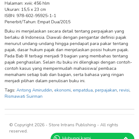
Halaman: xviii; 456 hlm
Ukuran: 15,5 x 23 cm
ISBN: 978-602-95925-1-1
Penerbit/Tahun: Empat Dua/2015
Buku ini menjelaskan secara detail tentang perpajakan yang
berlaku di Indonesia. Diawali dengan pengantar definisi pajak
menurut undang-undang hingga pendapat para pakar tentang
pajak, dasar hukum pajak dan menjelaskan posisi hukum pajak.
Pada Bab III terbagi menjadi 9 bagian yang membahas tentang
pajak penghasilan. Selain itu buku ini dilengkapi dengan contoh-
contoh kasus yang mempermudah mahasiswa/ pembaca
memahami setiap bab dan bagian, serta bahasa yang ringan
menjadi pilihan dalam penulisan buku ini.
Tags:
Antong Amiruddin
,
ekonomi
,
empatdua
,
perpajakan
,
revisi
,
Rismawati Suirman
© Copyright 2026 - Store Intrans Publishing - All rights
reserved.
Hubungi kami