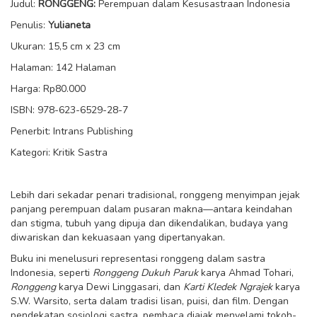
Judul:
RONGGENG:
Perempuan dalam Kesusastraan Indonesia
Penulis:
Yulianeta
Ukuran: 15,5 cm x 23 cm
Halaman: 142 Halaman
Harga: Rp80.000
ISBN: 978-623-6529-28-7
Penerbit: Intrans Publishing
Kategori: Kritik Sastra
Lebih dari sekadar penari tradisional, ronggeng menyimpan jejak
panjang perempuan dalam pusaran makna—antara keindahan
dan stigma, tubuh yang dipuja dan dikendalikan, budaya yang
diwariskan dan kekuasaan yang dipertanyakan.
Buku ini menelusuri representasi ronggeng dalam sastra
Indonesia, seperti
Ronggeng Dukuh Paruk
karya Ahmad Tohari,
Ronggeng
karya Dewi Linggasari, dan
Karti Kledek Ngrajek
karya
S.W. Warsito, serta dalam tradisi lisan, puisi, dan film. Dengan
pendekatan sosiologi sastra, pembaca diajak menyelami tokoh-