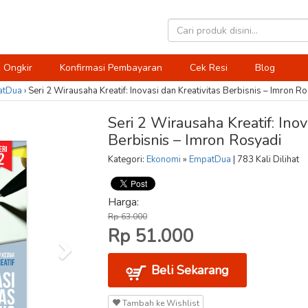
 Ongkir
Konfirmasi Pembayaran
Cek Resi
Blog
atDua
›
Seri 2 Wirausaha Kreatif: Inovasi dan Kreativitas Berbisnis – Imron R
Seri 2 Wirausaha Kreatif: Inov
Berbisnis – Imron Rosyadi
Kategori:
Ekonomi
»
EmpatDua
| 783 Kali Dilihat
Harga:
Rp 63.000
Rp 51.000
Beli Sekarang
Tambah ke Wishlist