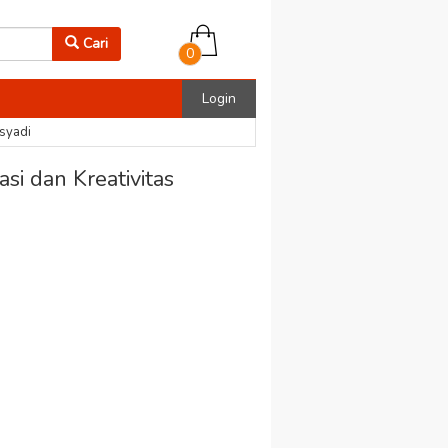
Cari
0
Login
osyadi
asi dan Kreativitas