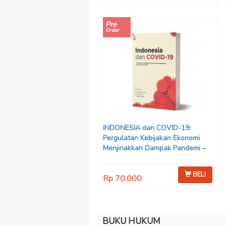
Pre
Order
INDONESIA dan COVID-19:
Pergulatan Kebijakan Ekonomi
Menjinakkan Dampak Pandemi –
Ahmad Erani Yustika, dkk
BELI
Rp 70.000
BUKU HUKUM