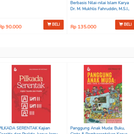
Berbasis Nilai-nilai Islam Karya
Dr. M. Mukhlis Fahruddin, M.S.I.,
Dr. Siti Hamimah, S.H., M.H., &
Adrenal Stezen, S.H., M.H.
BELI
BELI
Rp 90.000
Rp 135.000
PILKADA SERENTAK Kajian
Panggung Anak Muda: Buku,