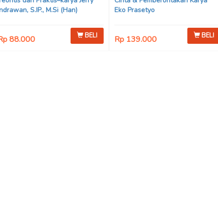
Teoritis dan Praktis–karya Jerry
Cinta & Pemberontakan Karya
Indrawan, S.IP., M.Si (Han)
Eko Prasetyo
BELI
BELI
Rp 88.000
Rp 139.000