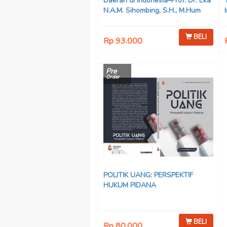
Daerah di Indonesia–Prof. Dr. Eka
N.A.M. Sihombing, S.H., M.Hum
BELI
Rp 93.000
Pre
Order
POLITIK UANG: PERSPEKTIF
HUKUM PIDANA
BELI
Rp 80.000