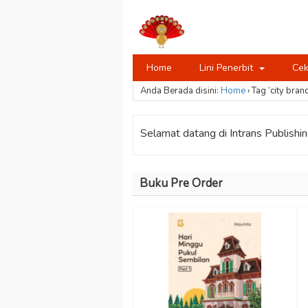
Home
Lini Penerbit
Cek
Anda Berada disini:
Home
›
Tag ‘city bran
Selamat datang di Intrans Publishing
Buku Pre Order