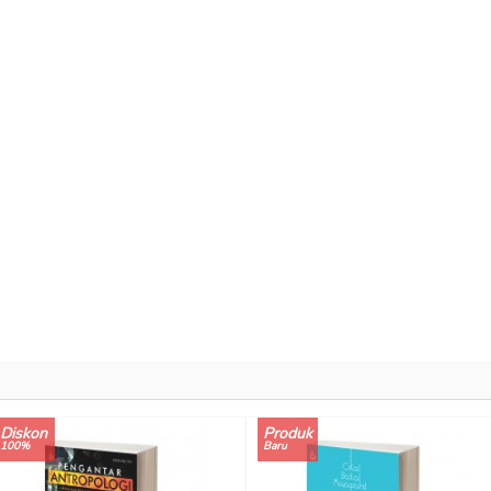
Diskon
Produk
100%
Baru