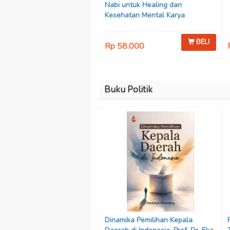
Nabi untuk Healing dan
Kesehatan Mental Karya
Mohammad Fajar Alchusyairi,
Ilham Ramadhan, Lu’lu’atus
BELI
Rp 58.000
Saniyya Fadhila, Avanda Chintya
Cahyaning Putri, dan Arjunedi
Buku Politik
Dinamika Pemilihan Kepala