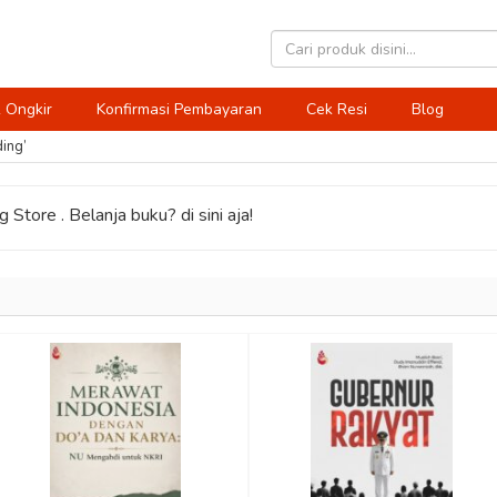
 Ongkir
Konfirmasi Pembayaran
Cek Resi
Blog
ding’
 Store . Belanja buku? di sini aja!