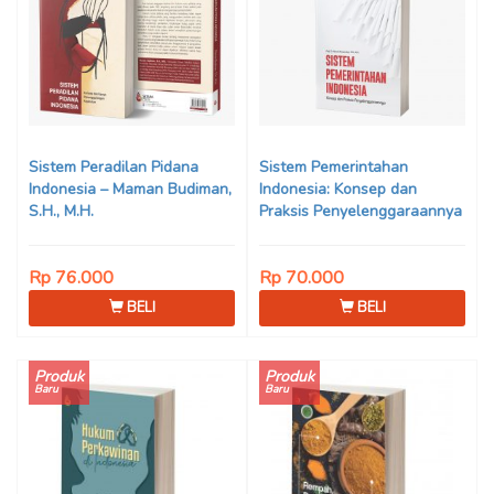
Sistem Peradilan Pidana
Sistem Pemerintahan
Indonesia – Maman Budiman,
Indonesia: Konsep dan
S.H., M.H.
Praksis Penyelenggaraannya
– Prof. Dr. Nunuk
Nuswardani, S.H., M.H.
Rp 76.000
Rp 70.000
BELI
BELI
Produk
Produk
Baru
Baru