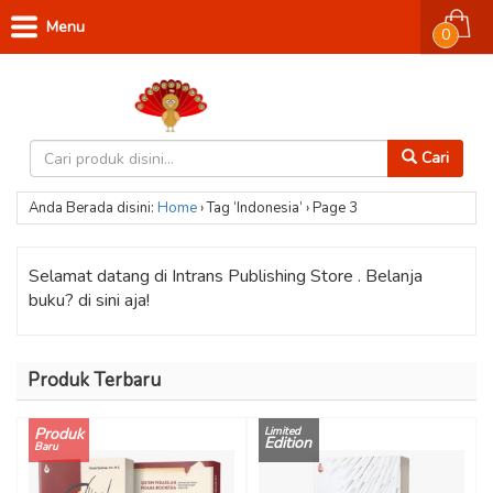
Menu
0
Cari
Anda Berada disini:
Home
›
Tag ‘Indonesia’
›
Page 3
Selamat datang di Intrans Publishing Store . Belanja
buku? di sini aja!
Produk Terbaru
Produk
Limited
Edition
Baru