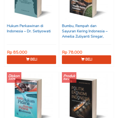
Hukum Perkawinan di
Bumbu, Rempah dan
Indonesia – Dr. Setiyowati
Sayuran Kering Indonesia –
Ameilia Zuliyanti Siregar,
M.Sc, Ph.D
Rp 85.000
Rp 78.000
BELI
BELI
Diskon
Produk
100%
Baru