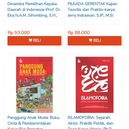
Dinamika Pemilihan Kepala
PILKADA SERENTAK Kajian
Daerah di Indonesia–Prof. Dr.
Teoritis dan Praktis–karya
Eka N.A.M. Sihombing, S.H.,
Jerry Indrawan, S.IP., M.Si
M.Hum
(Han)
Rp 93.000
Rp 88.000
BELI
BELI
Panggung Anak Muda: Buku,
ISLAMOFOBIA: Sejarah,
Cinta & Pemberontakan
Aktor, Praktik Politik, dan