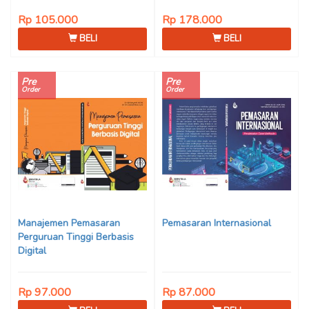
Rp 105.000
Rp 178.000
BELI
BELI
Pre
Pre
Order
Order
Manajemen Pemasaran
Pemasaran Internasional
Perguruan Tinggi Berbasis
Digital
Rp 97.000
Rp 87.000