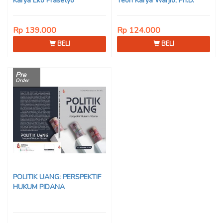
Karya Eko Prasetyo
Teori Karya Warjio, Ph.D.
Rp 139.000
Rp 124.000
BELI
BELI
Pre
Order
POLITIK UANG: PERSPEKTIF
HUKUM PIDANA