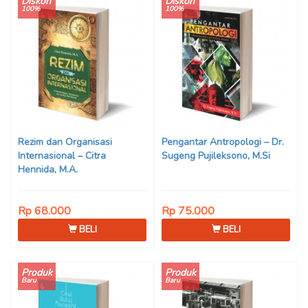
Diskon
Diskon
100%
100%
Rezim dan Organisasi
Pengantar Antropologi – Dr.
Internasional – Citra
Sugeng Pujileksono, M.Si
Hennida, M.A.
Rp 68.000
Rp 75.000
BELI
BELI
Produk
Produk
Baru
Baru