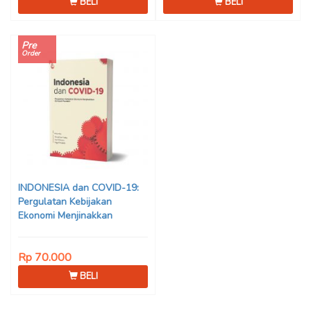
BELI
BELI
Pre
Order
INDONESIA dan COVID-19:
Pergulatan Kebijakan
Ekonomi Menjinakkan
Dampak Pandemi – Ahmad
Erani Yustika, dkk
Rp 70.000
BELI