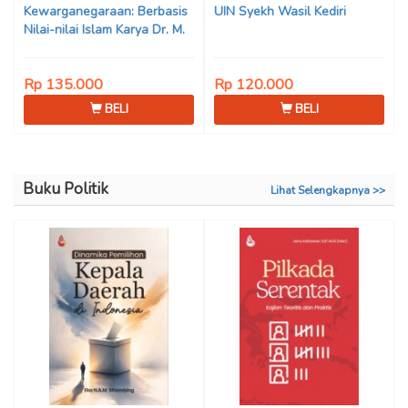
Kewarganegaraan: Berbasis
UIN Syekh Wasil Kediri
Nilai-nilai Islam Karya Dr. M.
Mukhlis Fahruddin, M.S.I., Dr.
Siti Hamimah, S.H., M.H., &
Rp 135.000
Rp 120.000
Adrenal Stezen, S.H., M.H.
BELI
BELI
Buku Politik
Lihat Selengkapnya >>