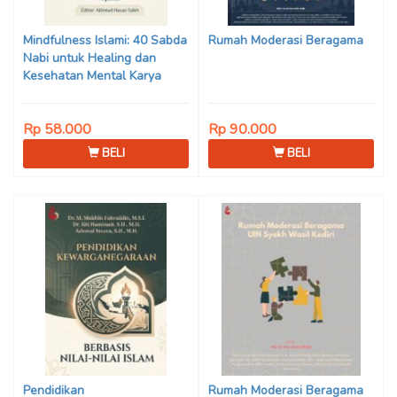
Son Haji, Dede Sunarya,
Iwan Setiawan, Nur Afiatin
Mindfulness Islami: 40 Sabda
Rumah Moderasi Beragama
Editor: Mi’raj Dodi Kurniawan
Nabi untuk Healing dan
Kesehatan Mental Karya
Mohammad Fajar Alchusyairi,
Ilham Ramadhan, Lu’lu’atus
Rp 58.000
Rp 90.000
Saniyya Fadhila, Avanda
Chintya Cahyaning Putri, dan
BELI
BELI
Arjunedi
Pendidikan
Rumah Moderasi Beragama