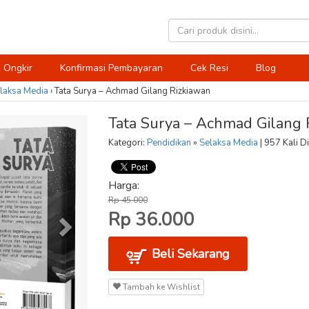
 Ongkir
Konfirmasi Pembayaran
Cek Resi
Blog
laksa Media
›
Tata Surya – Achmad Gilang Rizkiawan
Tata Surya – Achmad Gilang 
Kategori:
Pendidikan
»
Selaksa Media
| 957 Kali Di
Harga:
Rp 45.000
Rp 36.000
Beli Sekarang
Tambah ke Wishlist