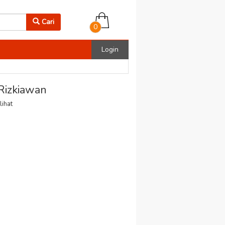
Cari
0
Login
Rizkiawan
lihat