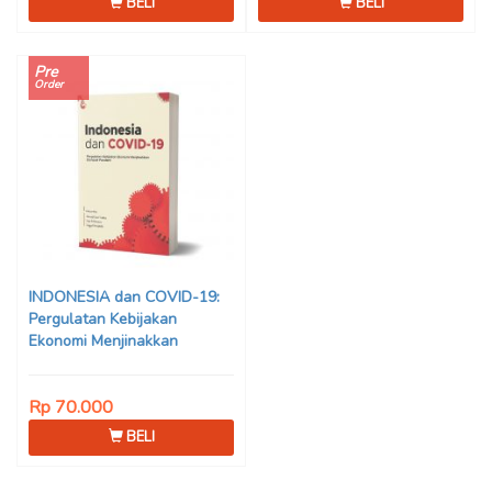
BELI
BELI
Pre
Order
INDONESIA dan COVID-19:
Pergulatan Kebijakan
Ekonomi Menjinakkan
Dampak Pandemi – Ahmad
Erani Yustika, dkk
Rp 70.000
BELI