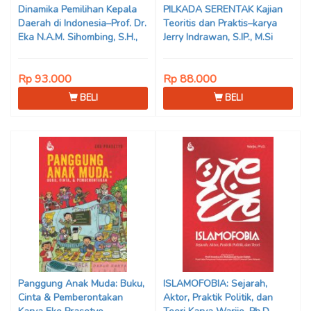
Dinamika Pemilihan Kepala
PILKADA SERENTAK Kajian
Daerah di Indonesia–Prof. Dr.
Teoritis dan Praktis–karya
Eka N.A.M. Sihombing, S.H.,
Jerry Indrawan, S.IP., M.Si
M.Hum
(Han)
Rp 93.000
Rp 88.000
BELI
BELI
Panggung Anak Muda: Buku,
ISLAMOFOBIA: Sejarah,
Cinta & Pemberontakan
Aktor, Praktik Politik, dan