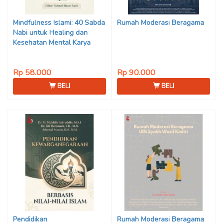
Son Haji, Dede Sunarya,
Iwan Setiawan, Nur Afiatin
Mindfulness Islami: 40 Sabda
Rumah Moderasi Beragama
Editor: Mi’raj Dodi Kurniawan
Nabi untuk Healing dan
Kesehatan Mental Karya
Mohammad Fajar Alchusyairi,
Ilham Ramadhan, Lu’lu’atus
Rp 58.000
Rp 90.000
Saniyya Fadhila, Avanda
Chintya Cahyaning Putri, dan
BELI
BELI
Arjunedi
Pendidikan
Rumah Moderasi Beragama