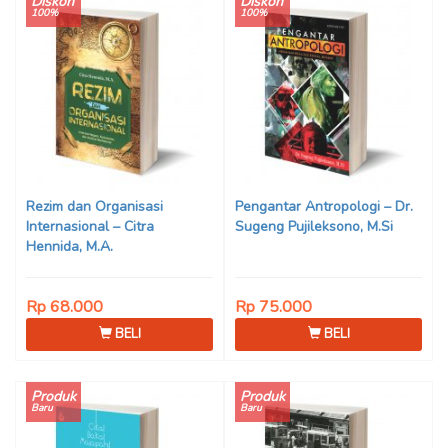
Diskon
Diskon
100%
100%
Rezim dan Organisasi
Pengantar Antropologi – Dr.
Internasional – Citra
Sugeng Pujileksono, M.Si
Hennida, M.A.
Rp 68.000
Rp 75.000
BELI
BELI
Produk
Produk
Baru
Baru