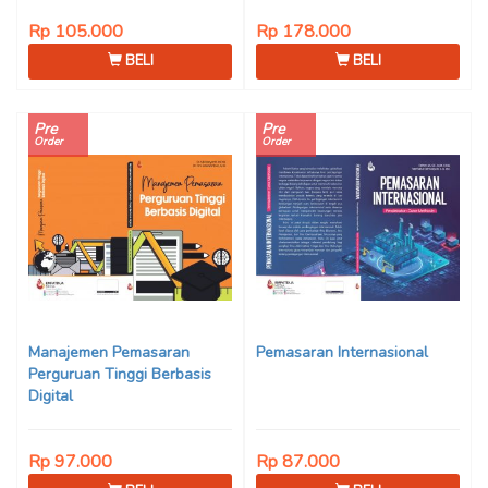
Rp 105.000
Rp 178.000
BELI
BELI
Pre
Pre
Order
Order
Manajemen Pemasaran
Pemasaran Internasional
Perguruan Tinggi Berbasis
Digital
Rp 97.000
Rp 87.000