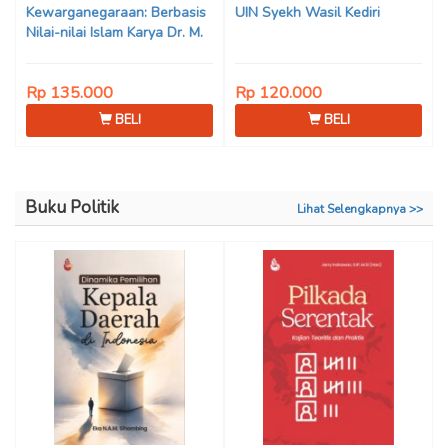
Kewarganegaraan: Berbasis
UIN Syekh Wasil Kediri
Nilai-nilai Islam Karya Dr. M.
Mukhlis Fahruddin, M.S.I., Dr.
Siti Hamimah, S.H., M.H., &
Rp 135.000
Rp 120.000
Adrenal Stezen, S.H., M.H.
BELI
BELI
Buku Politik
Lihat Selengkapnya >>