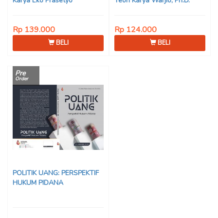
Karya Eko Prasetyo
Teori Karya Warjio, Ph.D.
Rp 139.000
Rp 124.000
BELI
BELI
Pre
Order
POLITIK UANG: PERSPEKTIF
HUKUM PIDANA