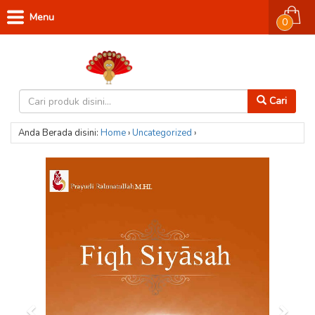
Menu
0
Cari
Anda Berada disini:
Home
›
Uncategorized
›