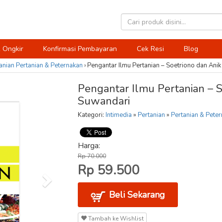
 Ongkir
Konfirmasi Pembayaran
Cek Resi
Blog
anian
Pertanian & Peternakan
›
Pengantar Ilmu Pertanian – Soetriono dan Ani
Pengantar Ilmu Pertanian – S
Suwandari
Kategori:
Intimedia
»
Pertanian
»
Pertanian & Pete
Harga:
Rp 70.000
Rp 59.500
Beli Sekarang
Tambah ke Wishlist