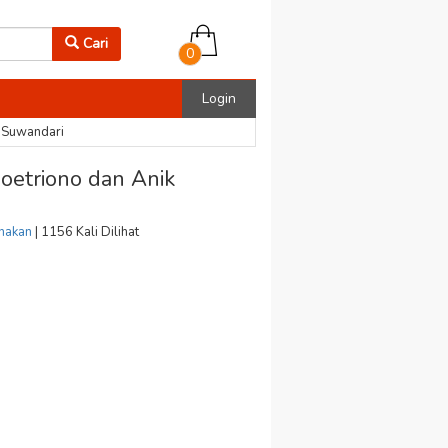
Cari
0
Login
k Suwandari
oetriono dan Anik
rnakan
| 1156 Kali Dilihat